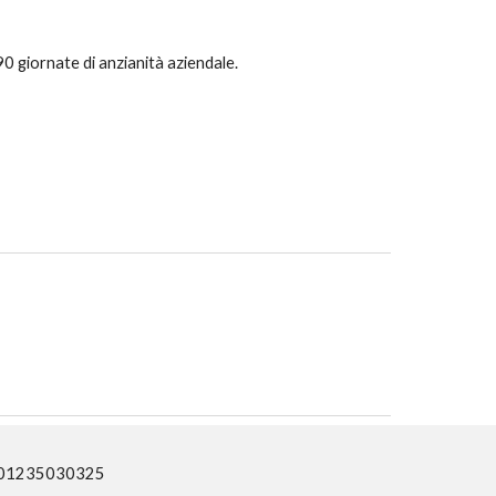
90 giornate di anzianità aziendale.
IVA 01235030325