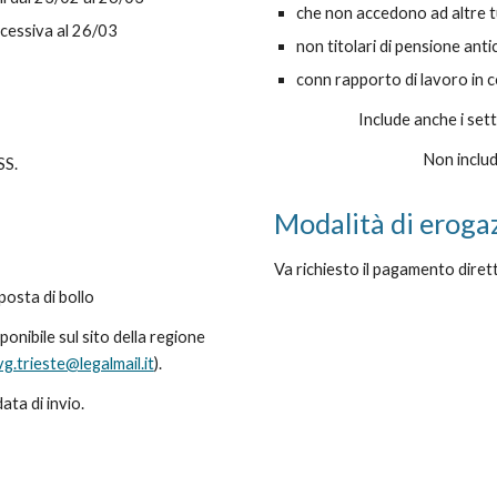
che non accedono ad altre tu
ccessiva al 26/03
non titolari di pensione anti
conn rapporto di lavoro in
Include anche i sett
Non includ
SS.
Modalità di eroga
Va richiesto il pagamento diret
posta di bollo
ponibile sul sito della regione
g.trieste@legalmail.it
).
ta di invio.