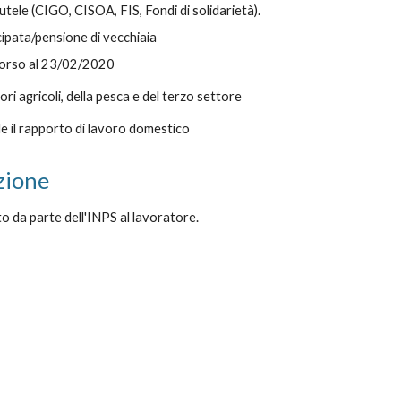
tele (CIGO, CISOA, FIS, Fondi di solidarietà).
cipata/pensione di vecchiaia
 corso al 23/02/2020
ori agricoli, della pesca e del terzo settore
e il rapporto di lavoro domestico
zione
to da parte dell'INPS al lavoratore.