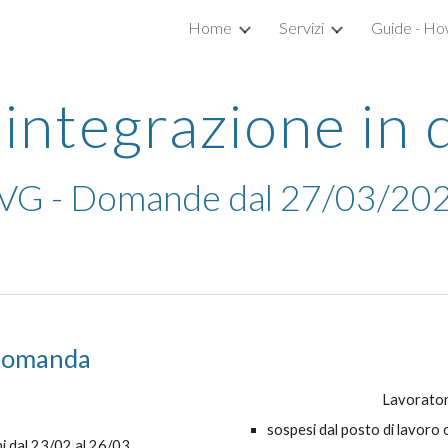
Home
Servizi
Guide - Ho
ip to main content
Skip to navigat
integrazione in
VG - Domande dal 27/03/20
 domanda
Lavoratori
sospesi dal posto di lavoro o
i dal 23/02 al 26/03